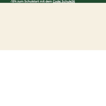
-15% zum Schulstart mit dem
-15% zum Schulstart mit dem Code: Schule26
Code: Schule26