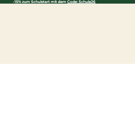
-15% zum Schulstart mit dem
-15% zum Schulstart mit dem Code: Schule26
Code: Schule26