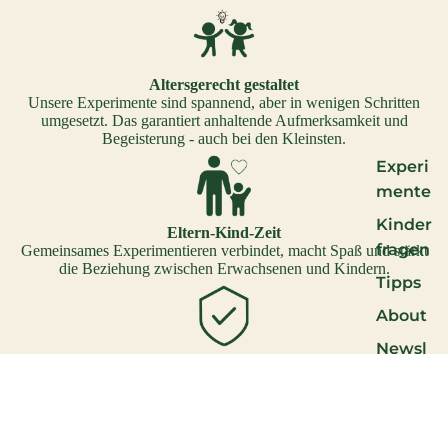
Altersgerecht gestaltet
Unsere Experimente sind spannend, aber in wenigen Schritten
umgesetzt. Das garantiert anhaltende Aufmerksamkeit und
Begeisterung - auch bei den Kleinsten.
Experi
mente
Kinder
Eltern-Kind-Zeit
fragen
Gemeinsames Experimentieren verbindet, macht Spaß und stärkt
die Beziehung zwischen Erwachsenen und Kindern.
Tipps
About
Newsl
Einfach und gelingsicher
etter
Alle Versuche wurden vielfach getestet, erfordern kein Vorwissen
und gelingen zuverlässig.
Kontak
Häufig gestellte Fragen
t
Für welches Alter sind die Experimentierboxen