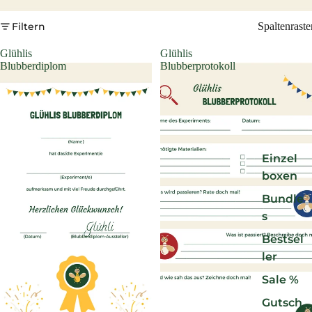
Filtern
Spaltenraste
Glühlis
Glühlis
Blubberdiplom
Blubberprotokoll
Einzel
boxen
Bundle
s
Bestsel
ler
Sale %
Gutsch