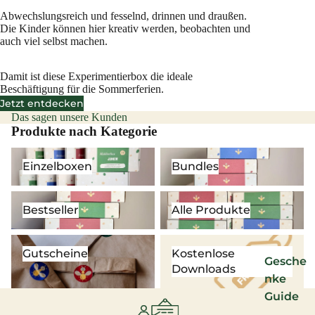
Abwechslungsreich und fesselnd, drinnen und draußen.
Die Kinder können hier kreativ werden, beobachten und
auch viel selbst machen.
Damit ist diese Experimentierbox die ideale
Beschäftigung für die Sommerferien.
Jetzt entdecken
Das sagen unsere Kunden
Produkte nach Kategorie
Einzelboxen
Bundles
Einzelboxen
Bundles
Bestseller
Alle Produkte
Bestseller
Alle Produkte
Gutscheine
Kostenlose Downloads
Gutscheine
Kostenlose
Gesche
Downloads
nke
Guide