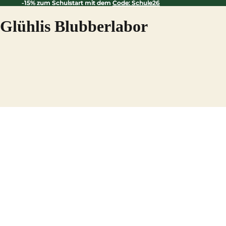
-15% zum Schulstart mit dem
-15% zum Schulstart mit dem Code: Schule26
Code: Schule26
Glühlis Blubberlabor