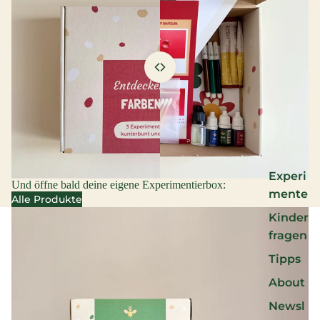
Experi
Und öffne bald deine eigene Experimentierbox:
mente
Alle Produkte
Kinder
fragen
Tipps
About
Newsl