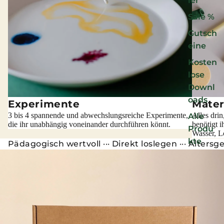
ler
Sale %
Gutsch
eine
Kosten
lose
Downl
oads
Experimente
Mater
3 bis 4 spannende und abwechslungsreiche Experimente,
Alles drin
Alle
die ihr unabhängig voneinander durchführen könnt.
benötigt i
Produ
Wasser, Lö
kte
Pädagogisch wertvoll ··· Direkt loslegen ··· Altersger