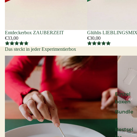
Entdeckerbox ZAUBERZEIT
Glühlis LIEBLINGSMI
€33,00
€30,00
Das steckt in jeder Experimentierbox
Einzel
boxen
Bundle
s
Bestsel