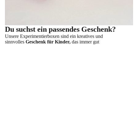
Du suchst ein passendes Geschenk?
Unsere Experimentierboxen sind ein kreatives und
sinnvolles
Geschenk für Kinder,
das immer gut
ankommt.
Experi
mente
Mit unserem
Geschenke Guide
findest du die passende
€0,00
Experimentierbox für jedes Kind und jeden Anlass.
Kinder
Geschenke Guide
fragen
Kundenbewertungen
Tipps
Schreibe die erste Bewertung
About
Newsl
Bewertung schreiben
etter
Keine Elemente gefunden
Kontak
Social Media
t
Facebook
Instagram
Youtube
Tiktok