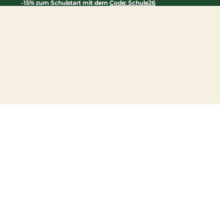
-15% zum Schulstart mit dem
-15% zum Schulstart mit dem Code: Schule26
Code: Schule26