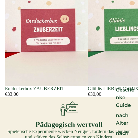
Entdeckerbox ZAUBERZEIT
Glühlis LIEBLINGSMI
Gesche
€33,00
€30,00
nke
Guide
nach
Alter
Pädagogisch wertvoll
Spielerische Experimente wecken Neugier, fördern das Denken
nach
und stärken das Selbstvertrauen von Kindern.