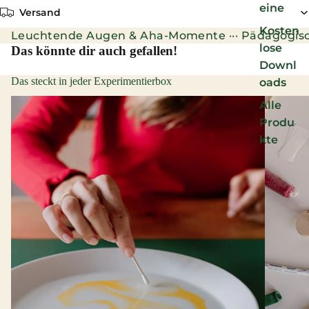
eine
Versand
Kosten
Leuchtende Augen & Aha-Momente ··· Pädagogisch wert
lose
Das könnte dir auch gefallen!
Downl
Das steckt in jeder Experimentierbox
oads
Alle
Produ
kte